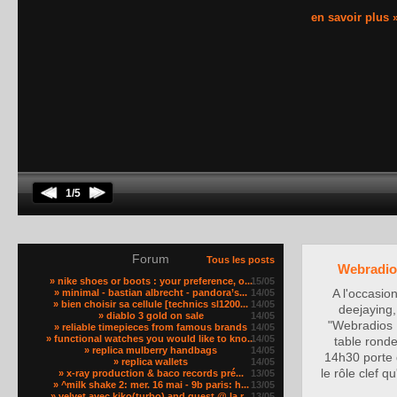
en savoir plus 
1/5
Forum
Tous les posts
Webradios
» nike shoes or boots : your preference, o...
15/05
» minimal - bastian albrecht - pandora’s...
14/05
A l'occasio
» bien choisir sa cellule [technics sl1200...
14/05
deejaying,
» diablo 3 gold on sale
14/05
"Webradios :
» reliable timepieces from famous brands
14/05
» functional watches you would like to kno...
14/05
table rond
» replica mulberry handbags
14/05
14h30 porte d
» replica wallets
14/05
le rôle clef 
» x-ray production & baco records pré...
13/05
» ^milk shake 2: mer. 16 mai - 9b paris: h...
13/05
» velvet avec kiko(turbo) and guest @ la r...
13/05