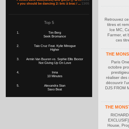
» you should be dancing 2: bric à brac / ...
13/05
Retrouvez ce
Top 5
titres et re
Ice MC, Ca
Tim Berg
Farmer, et b
Seek Bromance
ces tit
Taio Cruz Feat. Kylie Minogue
Higher
THE MONSTE
Armin Van Buuren vs. Sophie Ellis Bextor
Paris On
Not Giving Up On Love
octobre pro
prestigie
Inna
10 Minutes
réaliser des
découvrir l'
Alexandra Stan
DJS FROM M
Saxo Beat
THE MONSTE
RICHARD 
EXCLUSIF]Or
House, Prog